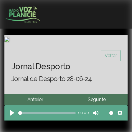
Voltar
Jornal Desporto
Jornal de Desporto 28-06-24
Anterior
Seguinte
00:00
Play
Mute
Sett