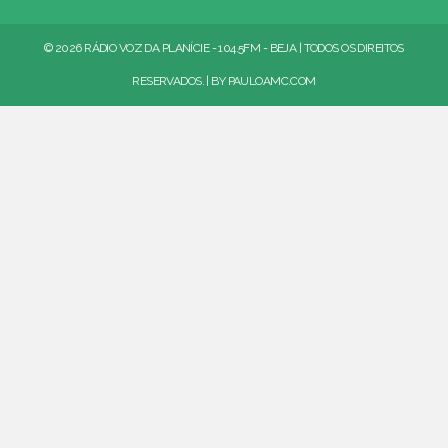
© 2026 RÁDIO VOZ DA PLANÍCIE - 104.5FM - BEJA | TODOS OS DIREITOS
RESERVADOS. | BY
PAULOAMC.COM