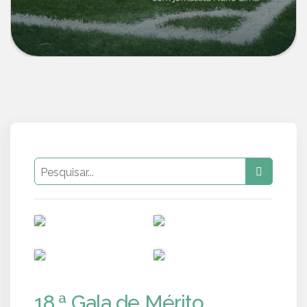
PUB
PUB
PUB
PUB
18.ª Gala de Mérito