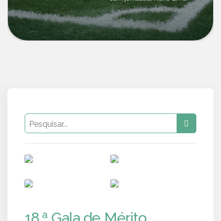
PUB
PUB
PUB
PUB
18.ª Gala de Mérito