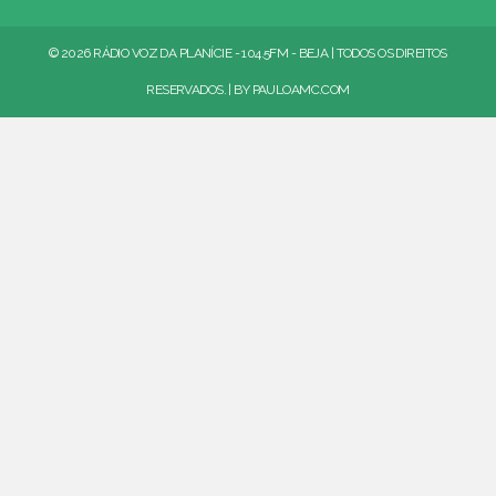
© 2026 RÁDIO VOZ DA PLANÍCIE - 104.5FM - BEJA | TODOS OS DIREITOS
RESERVADOS. | BY
PAULOAMC.COM