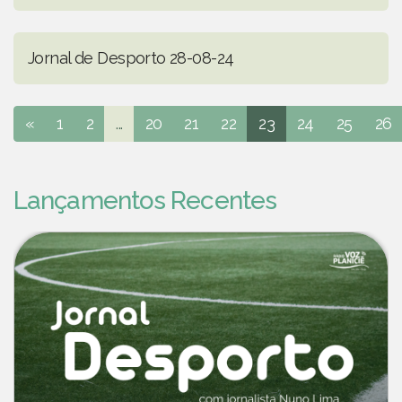
Jornal de Desporto 28-08-24
«
1
2
...
20
21
22
23
24
25
26
Lançamentos Recentes