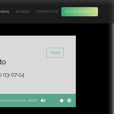
AMAS
MÚSICA
CONTACTOS
OUVIR EMISSÃO
Voltar
to
o 03-07-24
00:00
Mute
Settings