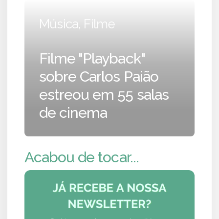
Música, Filme
Filme "Playback"
sobre Carlos Paião
estreou em 55 salas
de cinema
Acabou de tocar...