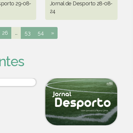
sporto 29-08-
Jornal de Desporto 28-08-
24
26
...
53
54
»
ntes