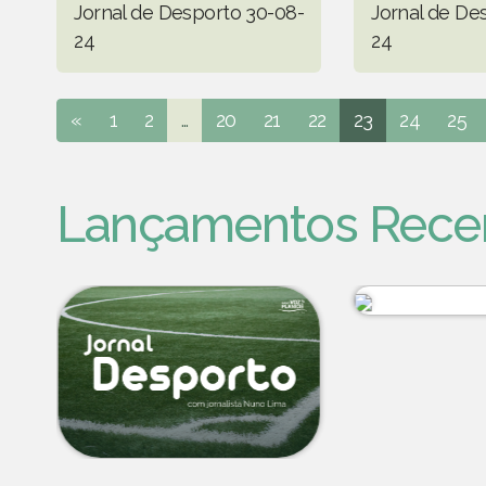
Jornal de Desporto 30-08-
Jornal de De
24
24
«
1
2
...
20
21
22
23
24
25
Lançamentos Rece