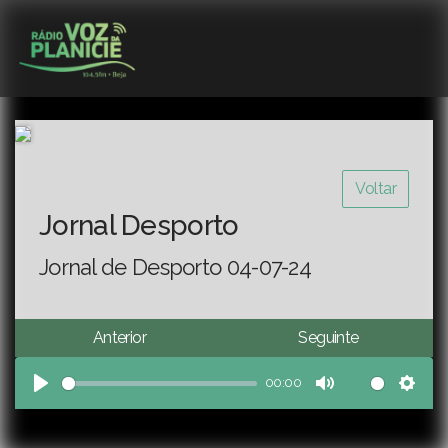
Voltar
Jornal Desporto
Jornal de Desporto 04-07-24
Anterior
Seguinte
00:00
Play
Mute
Sett