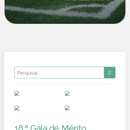
PUB
PUB
PUB
PUB
18.ª Gala de Mérito