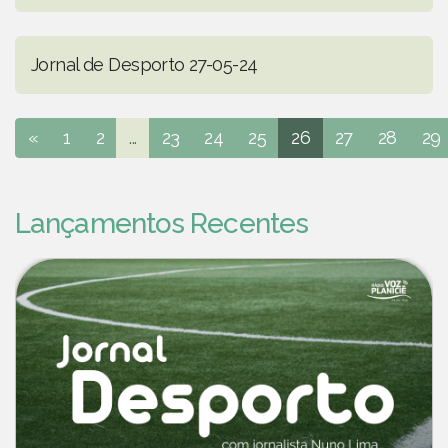
Jornal de Desporto 27-05-24
«
1
2
...
23
24
25
26
27
28
29
Lançamentos Recentes