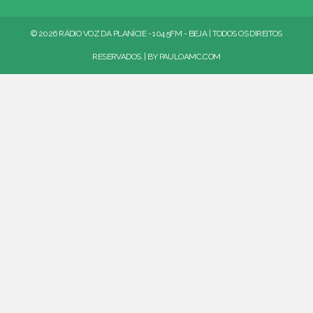
© 2026 RÁDIO VOZ DA PLANÍCIE - 104.5FM - BEJA | TODOS OS DIREITOS
RESERVADOS. | BY
PAULOAMC.COM