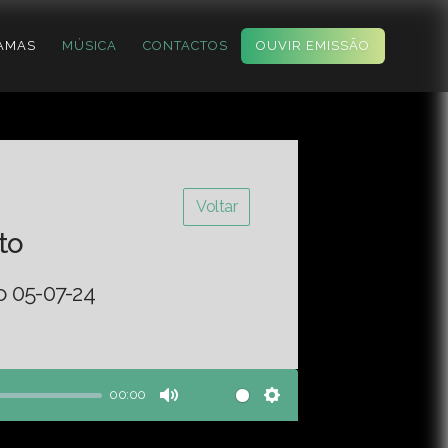
AMAS
MÚSICA
CONTACTOS
OUVIR EMISSÃO
Voltar
to
o 05-07-24
00:00
Mute
Settings