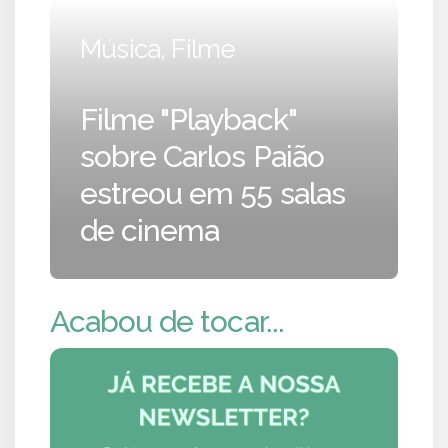
Música, Filme
Filme "Playback"
sobre Carlos Paião
estreou em 55 salas
de cinema
Acabou de tocar...