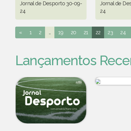
Jornal de Desporto 30-09-
Jornal de De
24
24
«
1
2
...
19
20
21
22
23
24
Lançamentos Rece