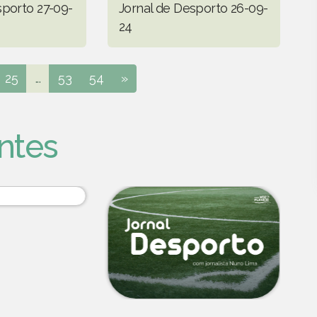
sporto 27-09-
Jornal de Desporto 26-09-
24
25
...
53
54
»
ntes