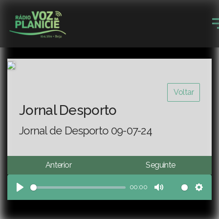
Voltar
Jornal Desporto
Jornal de Desporto 09-07-24
Anterior
Seguinte
00:00
Play
Mute
Sett