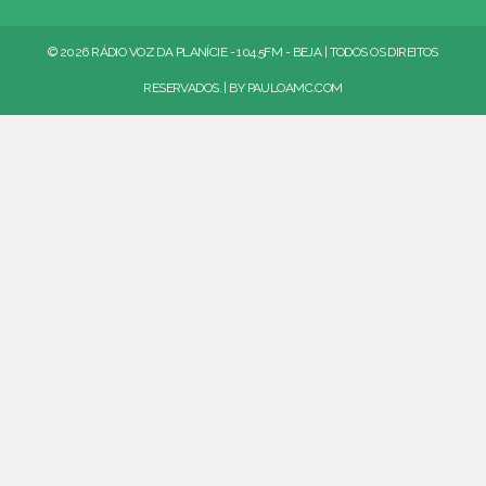
© 2026 RÁDIO VOZ DA PLANÍCIE - 104.5FM - BEJA | TODOS OS DIREITOS
RESERVADOS. | BY
PAULOAMC.COM