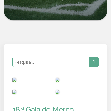
PUB
PUB
PUB
PUB
18.ª Gala de Mérito