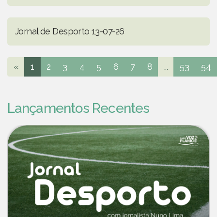
Jornal de Desporto 13-07-26
«
1
2
3
4
5
6
7
8
...
53
54
Lançamentos Recentes