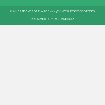
© 2026 RÁDIO VOZ DA PLANÍCIE - 104.5FM - BEJA | TODOS OS DIREITOS
RESERVADOS. | BY
PAULOAMC.COM