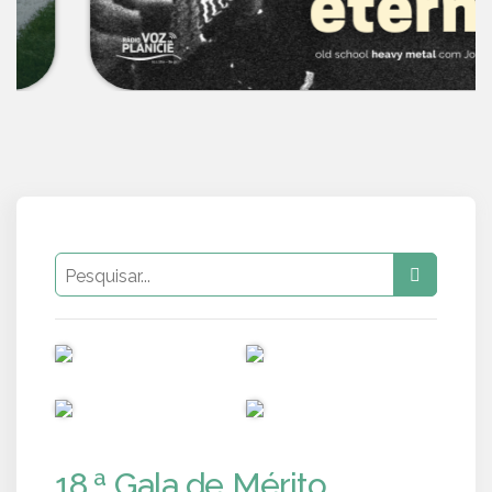
PUB
PUB
PUB
PUB
18.ª Gala de Mérito