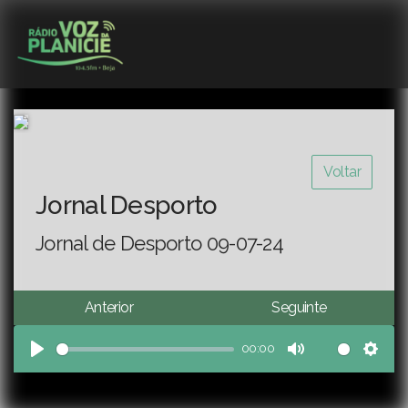
Voltar
Jornal Desporto
Jornal de Desporto 09-07-24
Anterior
Seguinte
00:00
Play
Mute
Sett