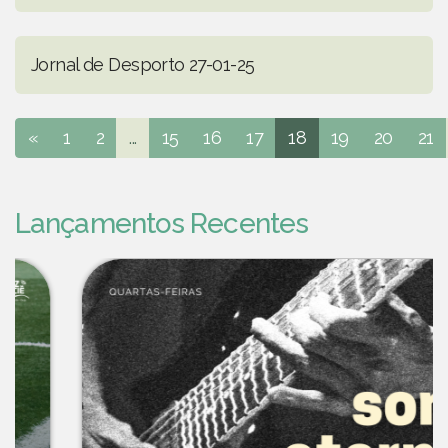
Jornal de Desporto 27-01-25
«
1
2
...
15
16
17
18
19
20
21
Lançamentos Recentes