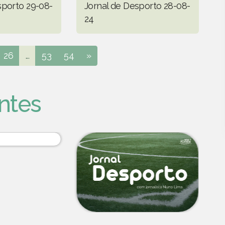
sporto 29-08-
Jornal de Desporto 28-08-
24
26
...
53
54
»
ntes