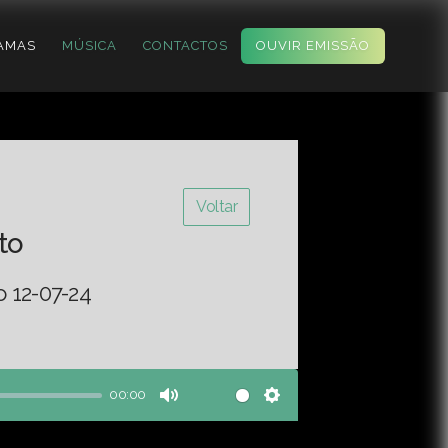
AMAS
MÚSICA
CONTACTOS
OUVIR EMISSÃO
Voltar
to
o 12-07-24
00:00
Mute
Settings