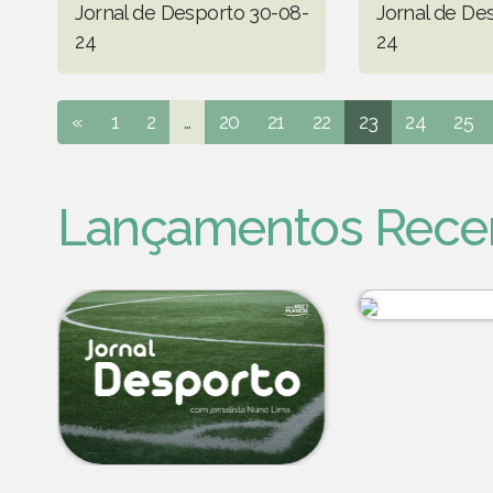
Jornal de Desporto 30-08-
Jornal de De
24
24
«
1
2
...
20
21
22
23
24
25
Lançamentos Rece