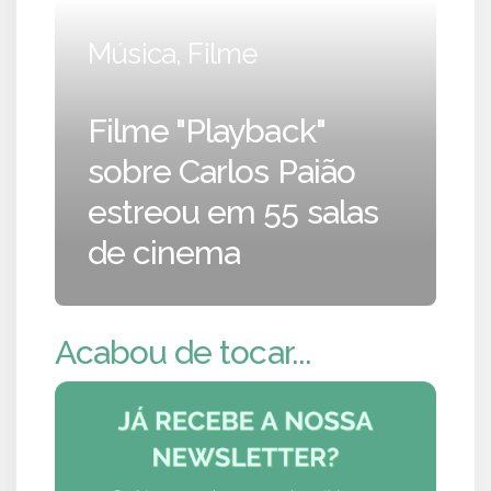
Música, Filme
Filme "Playback"
sobre Carlos Paião
estreou em 55 salas
de cinema
Acabou de tocar...