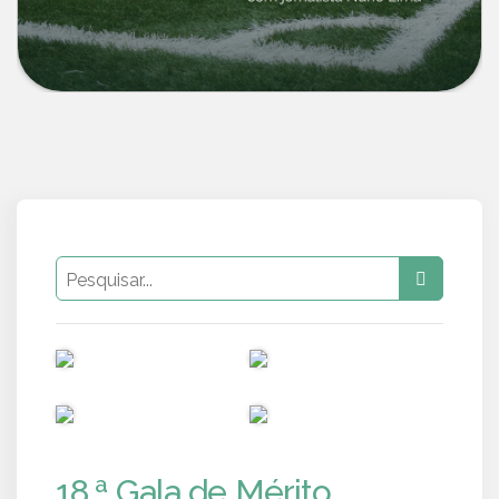
PUB
PUB
PUB
PUB
18.ª Gala de Mérito