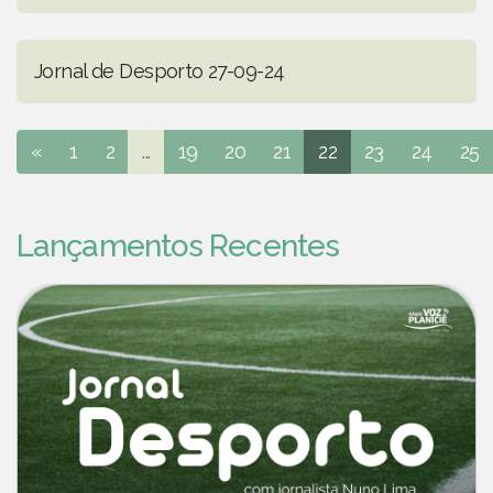
Jornal de Desporto 27-09-24
«
1
2
...
19
20
21
22
23
24
25
Lançamentos Recentes