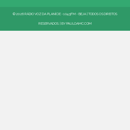
© 2026 RÁDIO VOZ DA PLANÍCIE - 104.5FM - BEJA | TODOS OS DIREITOS
RESERVADOS. | BY
PAULOAMC.COM