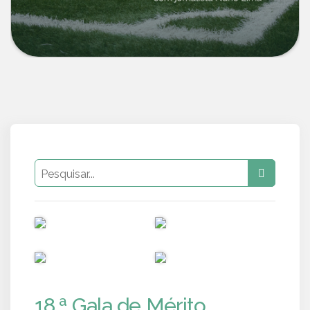
PUB
PUB
PUB
PUB
18.ª Gala de Mérito