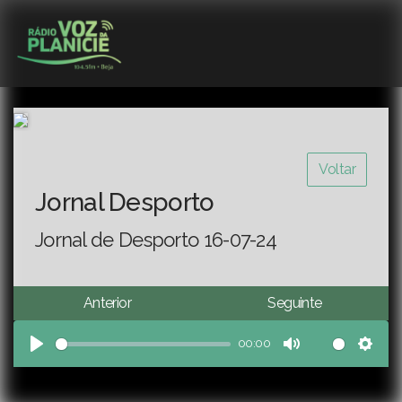
Voltar
Jornal Desporto
Jornal de Desporto 16-07-24
Anterior
Seguinte
00:00
Play
Mute
Sett