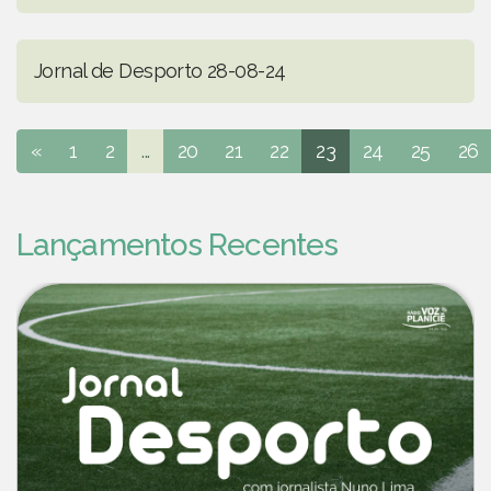
Jornal de Desporto 28-08-24
«
1
2
...
20
21
22
23
24
25
26
Lançamentos Recentes