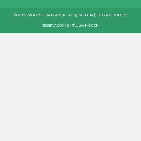
© 2026 RÁDIO VOZ DA PLANÍCIE - 104.5FM - BEJA | TODOS OS DIREITOS
RESERVADOS. | BY
PAULOAMC.COM