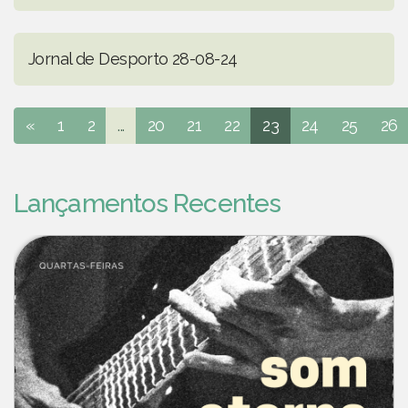
Jornal de Desporto 28-08-24
«
1
2
...
20
21
22
23
24
25
26
Lançamentos Recentes