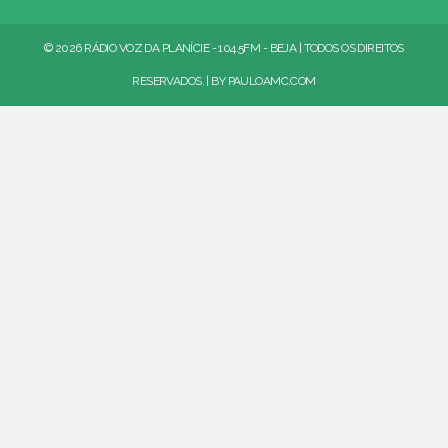
© 2026 RÁDIO VOZ DA PLANÍCIE - 104.5FM - BEJA | TODOS OS DIREITOS
RESERVADOS. | BY
PAULOAMC.COM