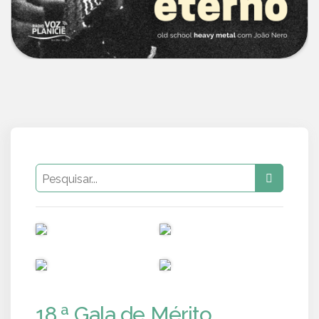
PUB
PUB
PUB
PUB
18.ª Gala de Mérito