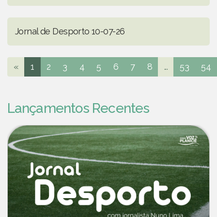
Jornal de Desporto 10-07-26
«
1
2
3
4
5
6
7
8
...
53
54
Lançamentos Recentes