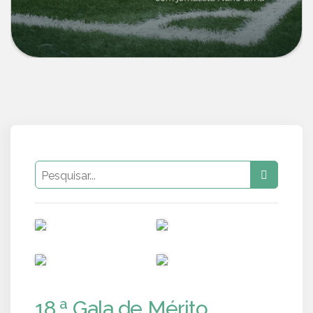
PUB
PUB
PUB
PUB
18.ª Gala de Mérito