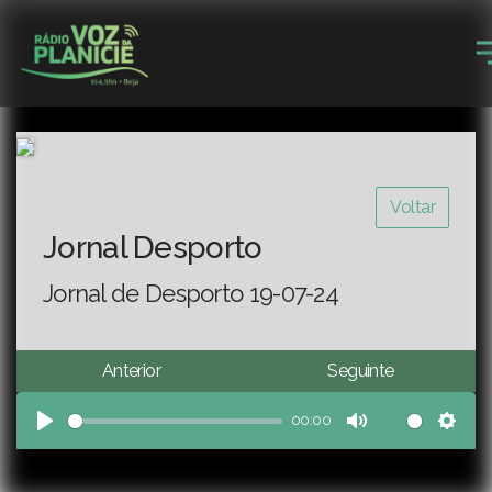
Voltar
Jornal Desporto
Jornal de Desporto 19-07-24
Anterior
Seguinte
00:00
Play
Mute
Sett