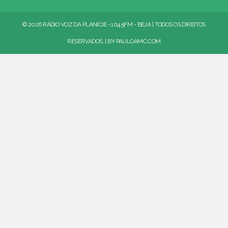
© 2026 RÁDIO VOZ DA PLANÍCIE - 104.5FM - BEJA | TODOS OS DIREITOS
RESERVADOS. | BY
PAULOAMC.COM