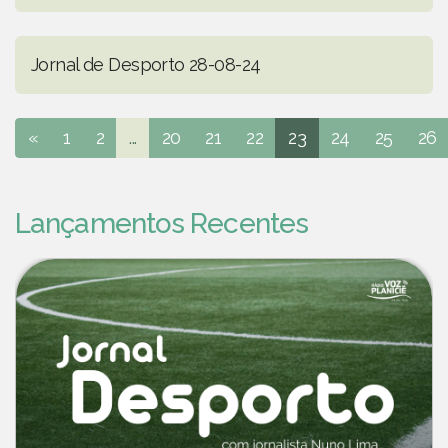
Jornal de Desporto 28-08-24
«
1
2
...
20
21
22
23
24
25
26
Lançamentos Recentes