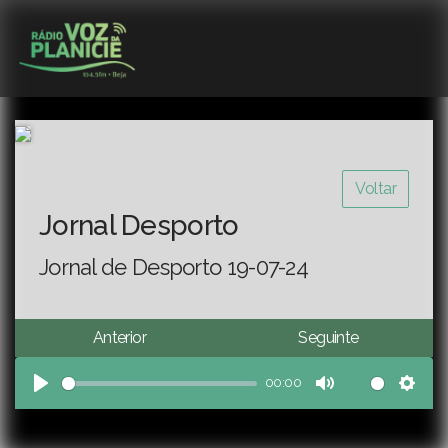
Voltar
Jornal Desporto
Jornal de Desporto 19-07-24
Anterior
Seguinte
00:00
Play
Mute
Sett