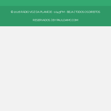
© 2026 RÁDIO VOZ DA PLANÍCIE - 104.5FM - BEJA | TODOS OS DIREITOS
RESERVADOS. | BY
PAULOAMC.COM