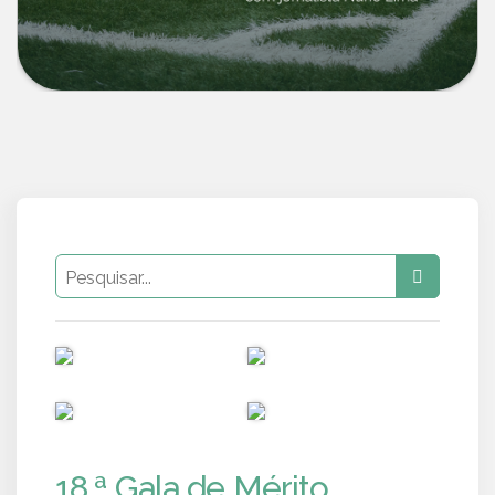
PUB
PUB
PUB
PUB
18.ª Gala de Mérito