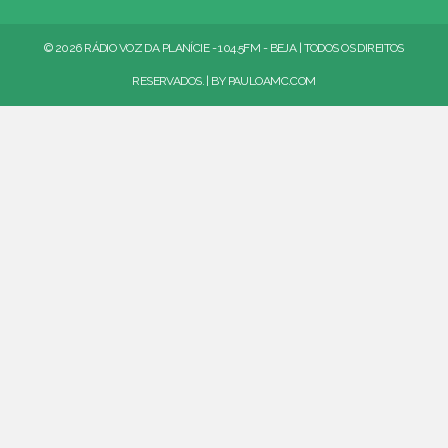
© 2026 RÁDIO VOZ DA PLANÍCIE - 104.5FM - BEJA | TODOS OS DIREITOS
RESERVADOS. | BY
PAULOAMC.COM