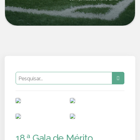
PUB
PUB
PUB
PUB
18.ª Gala de Mérito