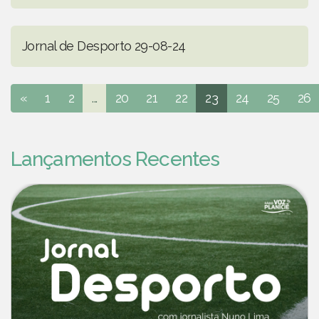
Jornal de Desporto 29-08-24
«
1
2
...
20
21
22
23
24
25
26
Lançamentos Recentes