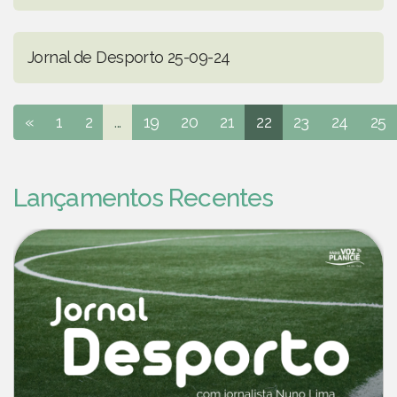
Jornal de Desporto 25-09-24
«
1
2
...
19
20
21
22
23
24
25
Lançamentos Recentes