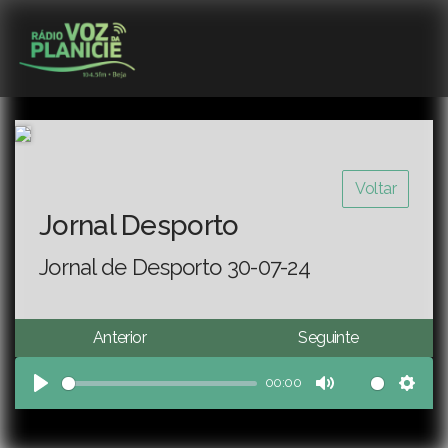
Voltar
Jornal Desporto
Jornal de Desporto 30-07-24
Anterior
Seguinte
00:00
Play
Mute
Sett