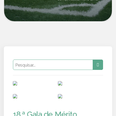
PUB
PUB
PUB
PUB
18.ª Gala de Mérito