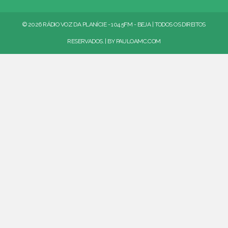
© 2026 RÁDIO VOZ DA PLANÍCIE - 104.5FM - BEJA | TODOS OS DIREITOS
RESERVADOS. | BY
PAULOAMC.COM