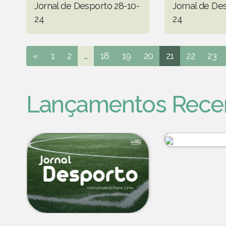
Jornal de Desporto 28-10-
Jornal de De
24
24
«
1
2
...
18
19
20
21
22
23
Lançamentos Rece