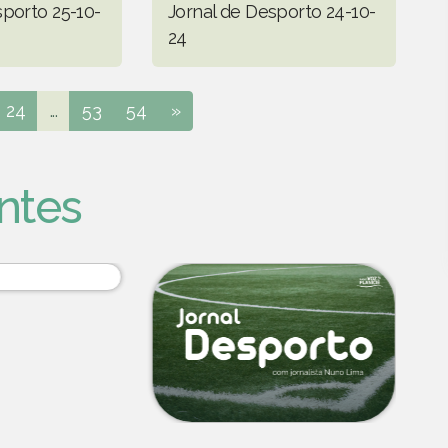
sporto 25-10-
Jornal de Desporto 24-10-
24
24
...
53
54
»
ntes