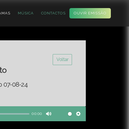
AMAS
MÚSICA
CONTACTOS
OUVIR EMISSÃO
Voltar
to
o 07-08-24
00:00
Mute
Settings