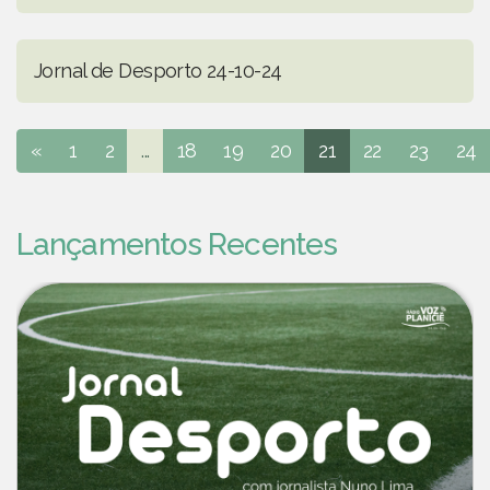
Jornal de Desporto 24-10-24
«
1
2
...
18
19
20
21
22
23
24
Lançamentos Recentes