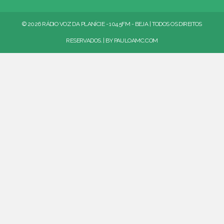
© 2026 RÁDIO VOZ DA PLANÍCIE - 104.5FM - BEJA | TODOS OS DIREITOS
RESERVADOS. | BY
PAULOAMC.COM