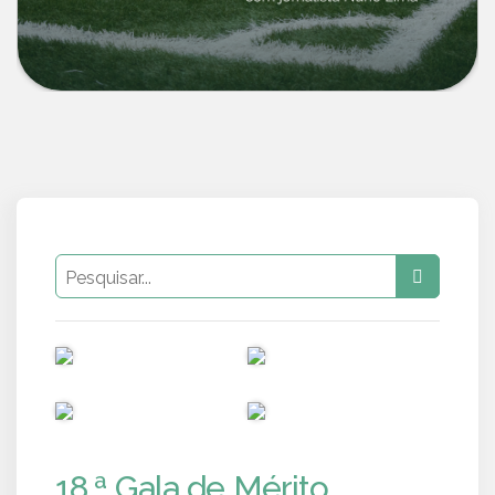
PUB
PUB
PUB
PUB
18.ª Gala de Mérito