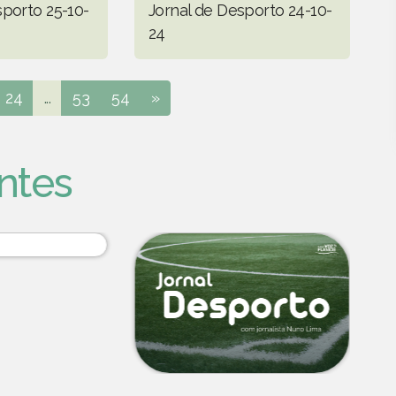
sporto 25-10-
Jornal de Desporto 24-10-
24
24
...
53
54
»
ntes