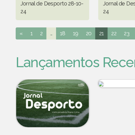
Jornal de Desporto 28-10-
Jornal de De
24
24
«
1
2
...
18
19
20
21
22
23
Lançamentos Rece