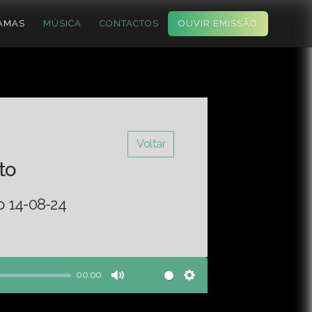
AMAS
MÚSICA
CONTACTOS
OUVIR EMISSÃO
Voltar
to
o 14-08-24
00:00
Mute
Settings