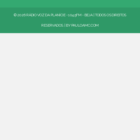
© 2026 RÁDIO VOZ DA PLANÍCIE - 104.5FM - BEJA | TODOS OS DIREITOS
RESERVADOS. | BY
PAULOAMC.COM