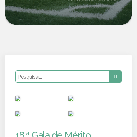
PUB
PUB
PUB
PUB
18.ª Gala de Mérito