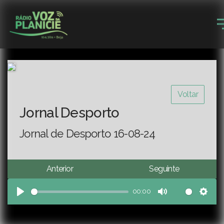
Voltar
Jornal Desporto
Jornal de Desporto 16-08-24
Anterior
Seguinte
00:00
Play
Mute
Sett