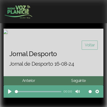
Voltar
Jornal Desporto
Jornal de Desporto 16-08-24
Anterior
Seguinte
00:00
Play
Mute
Sett