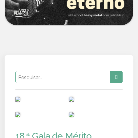
PUB
PUB
PUB
PUB
18.ª Gala de Mérito