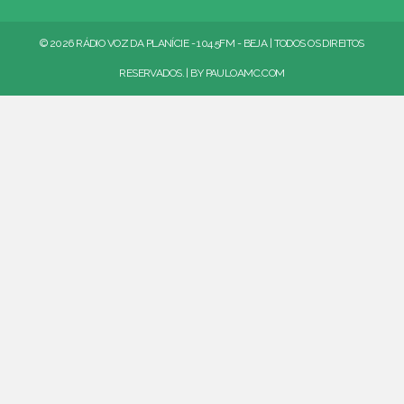
© 2026 RÁDIO VOZ DA PLANÍCIE - 104.5FM - BEJA | TODOS OS DIREITOS
RESERVADOS. | BY
PAULOAMC.COM