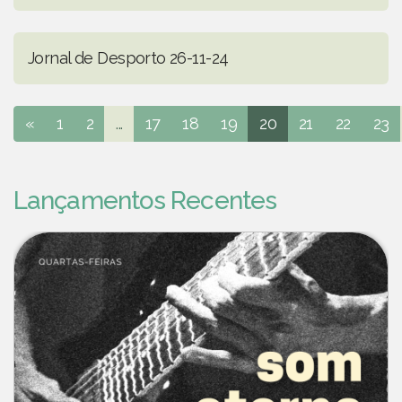
Jornal de Desporto 26-11-24
«
1
2
...
17
18
19
20
21
22
23
Lançamentos Recentes