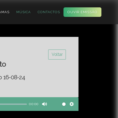
AMAS
MÚSICA
CONTACTOS
OUVIR EMISSÃO
Voltar
to
o 16-08-24
00:00
Mute
Settings