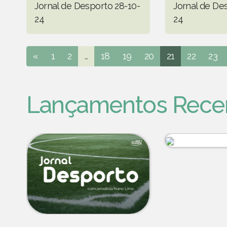
Jornal de Desporto 28-10-
Jornal de De
24
24
«
1
2
...
18
19
20
21
22
23
Lançamentos Rece