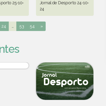
sporto 25-10-
Jornal de Desporto 24-10-
24
24
...
53
54
»
ntes