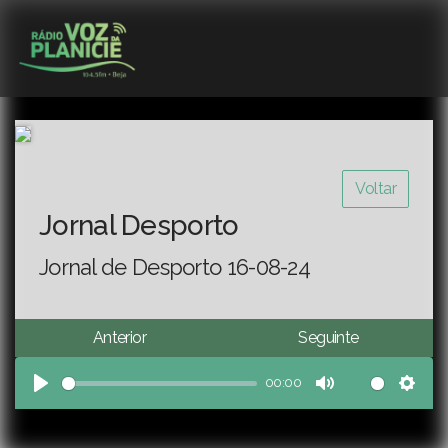
Voltar
Jornal Desporto
Jornal de Desporto 16-08-24
Anterior
Seguinte
00:00
Play
Mute
Sett