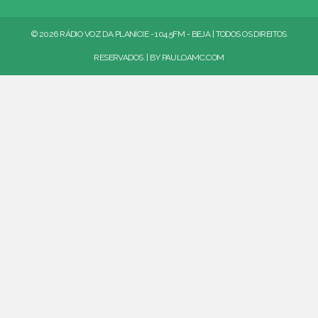
© 2026 RÁDIO VOZ DA PLANÍCIE - 104.5FM - BEJA | TODOS OS DIREITOS
RESERVADOS. | BY
PAULOAMC.COM