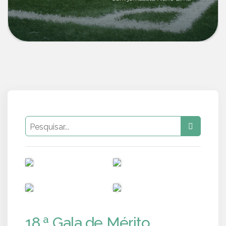
PUB
PUB
PUB
PUB
18.ª Gala de Mérito