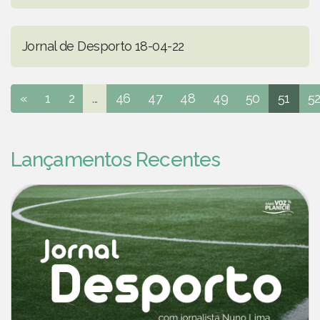
Jornal de Desporto 18-04-22
«
1
2
...
46
47
48
49
50
51
5
Lançamentos Recentes