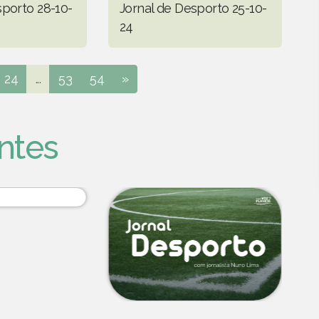
sporto 28-10-
Jornal de Desporto 25-10-
24
24
...
53
54
»
ntes