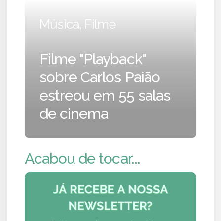
Música, Filme
Filme "Playback"
sobre Carlos Paião
estreou em 55 salas
de cinema
Acabou de tocar...