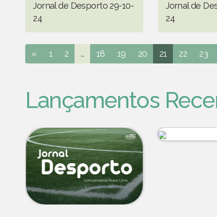
Jornal de Desporto 29-10-
Jornal de De
24
24
«
1
2
...
18
19
20
21
22
23
Lançamentos Rece