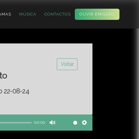
AMAS
MÚSICA
CONTACTOS
OUVIR EMISSÃO
Voltar
to
o 22-08-24
00:00
Mute
Settings