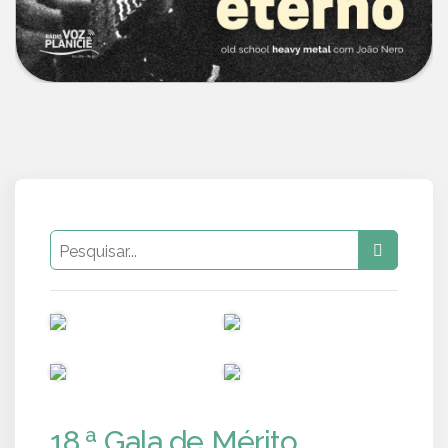
PUB
PUB
PUB
PUB
18.ª Gala de Mérito