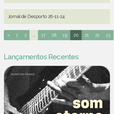
Jornal de Desporto 26-11-24
«
1
2
...
17
18
19
20
21
22
23
Lançamentos Recentes