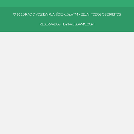
© 2026 RÁDIO VOZ DA PLANÍCIE - 104.5FM - BEJA | TODOS OS DIREITOS
RESERVADOS. | BY
PAULOAMC.COM