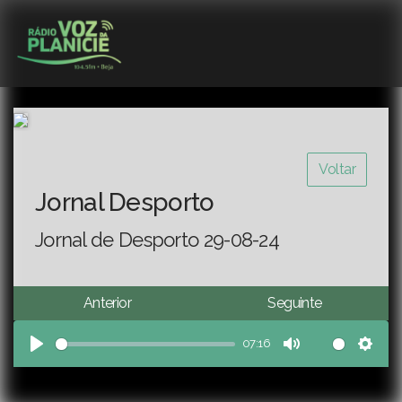
Voltar
Jornal Desporto
Jornal de Desporto 29-08-24
Anterior
Seguinte
07:16
Play
Mute
Sett