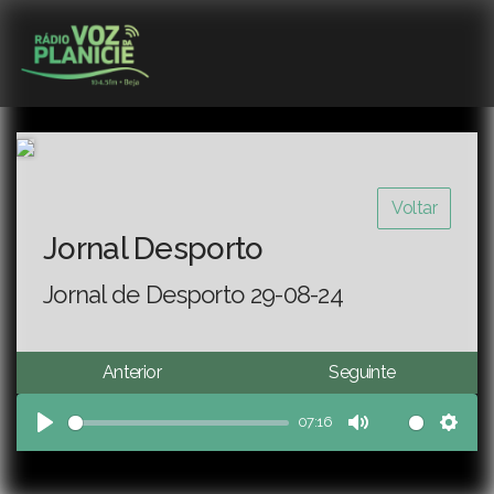
Voltar
Jornal Desporto
Jornal de Desporto 29-08-24
Anterior
Seguinte
07:16
Play
Mute
Sett