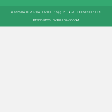
© 2026 RÁDIO VOZ DA PLANÍCIE - 104.5FM - BEJA | TODOS OS DIREITOS
RESERVADOS. | BY
PAULOAMC.COM