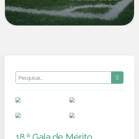
PUB
PUB
PUB
PUB
18.ª Gala de Mérito