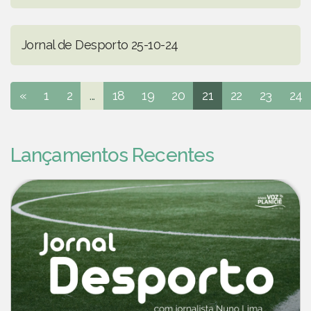
Jornal de Desporto 25-10-24
«
1
2
...
18
19
20
21
22
23
24
Lançamentos Recentes