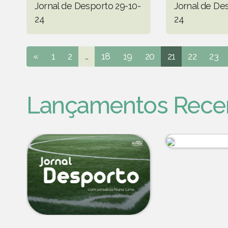
Jornal de Desporto 29-10-
Jornal de De
24
24
«
1
2
...
18
19
20
21
22
23
Lançamentos Rece