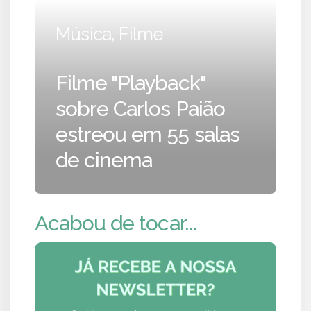
Música, Filme
Filme "Playback"
sobre Carlos Paião
estreou em 55 salas
de cinema
Acabou de tocar...