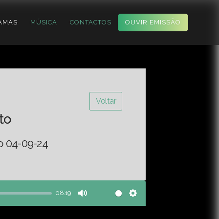
AMAS
MÚSICA
CONTACTOS
OUVIR EMISSÃO
Voltar
to
o 04-09-24
08:19
Mute
Settings