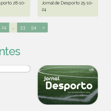
sporto 28-10-
Jornal de Desporto 25-10-
24
24
...
53
54
»
ntes