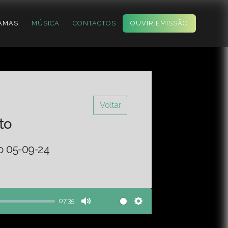
AMAS
MÚSICA
CONTACTOS
OUVIR EMISSÃO
Voltar
to
o 05-09-24
07:35
Mute
Settings