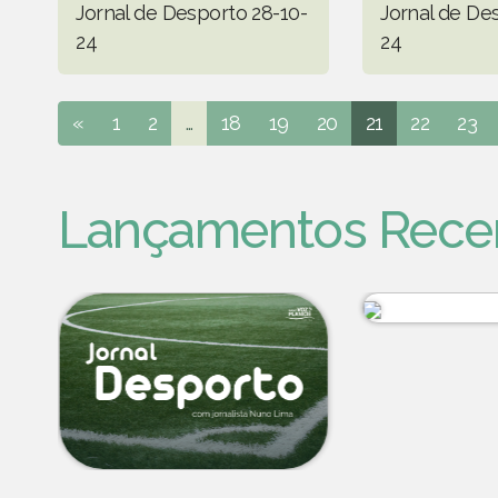
Jornal de Desporto 28-10-
Jornal de De
24
24
«
1
2
...
18
19
20
21
22
23
Lançamentos Rece