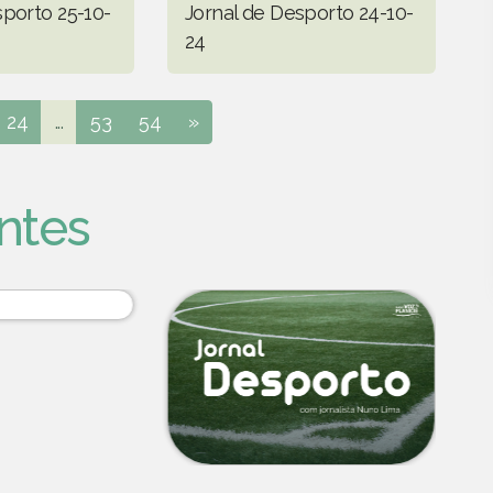
sporto 25-10-
Jornal de Desporto 24-10-
24
24
...
53
54
»
ntes