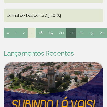
Jornal de Desporto 23-10-24
«
1
2
...
18
19
20
21
22
23
24
Lançamentos Recentes