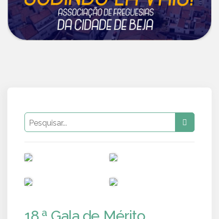
PUB
PUB
PUB
PUB
18.ª Gala de Mérito