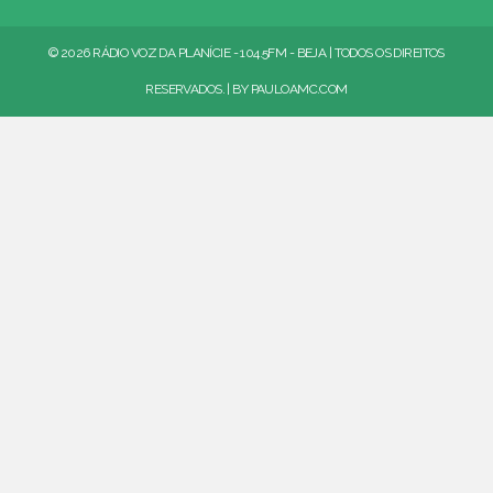
© 2026 RÁDIO VOZ DA PLANÍCIE - 104.5FM - BEJA | TODOS OS DIREITOS
RESERVADOS. | BY
PAULOAMC.COM