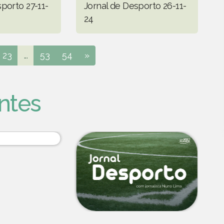
porto 27-11-
Jornal de Desporto 26-11-
24
23
...
53
54
»
ntes