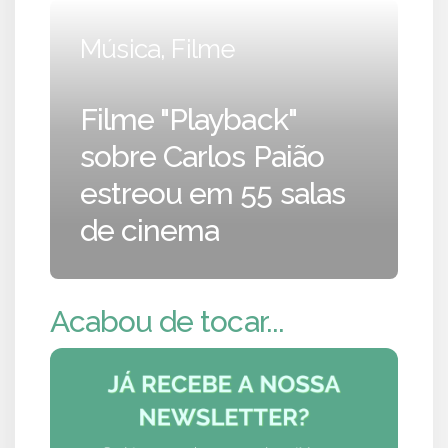
Música, Filme
Filme "Playback"
sobre Carlos Paião
estreou em 55 salas
de cinema
Acabou de tocar...