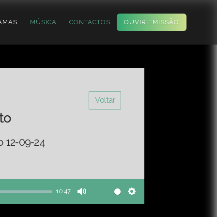
AMAS
MÚSICA
CONTACTOS
OUVIR EMISSÃO
Voltar
to
o 12-09-24
10:47
Mute
Settings