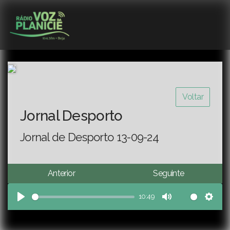
Voltar
Jornal Desporto
Jornal de Desporto 13-09-24
Anterior
Seguinte
10:49
Play
Mute
Sett