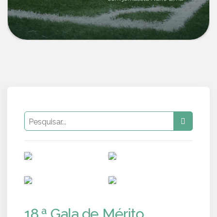
PUB
PUB
PUB
PUB
18.ª Gala de Mérito