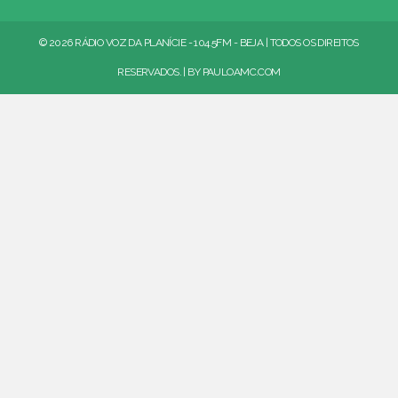
© 2026 RÁDIO VOZ DA PLANÍCIE - 104.5FM - BEJA | TODOS OS DIREITOS
RESERVADOS. | BY
PAULOAMC.COM