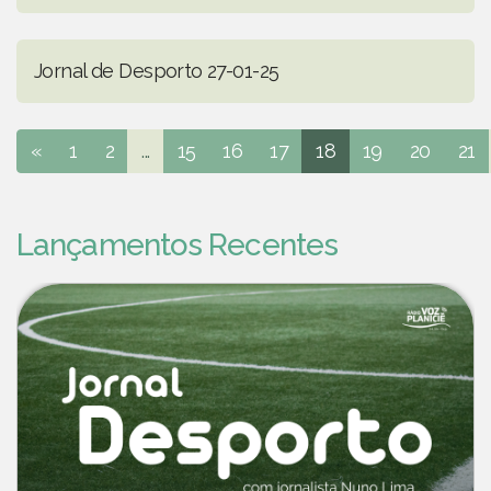
Jornal de Desporto 27-01-25
«
1
2
...
15
16
17
18
19
20
21
Lançamentos Recentes