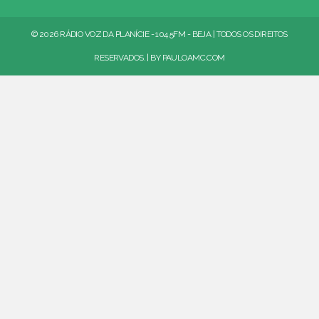
© 2026 RÁDIO VOZ DA PLANÍCIE - 104.5FM - BEJA | TODOS OS DIREITOS
RESERVADOS. | BY
PAULOAMC.COM