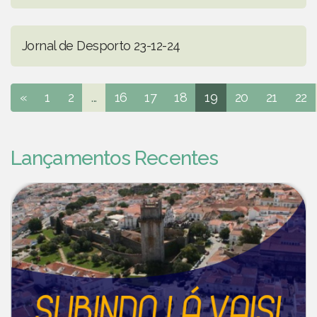
Jornal de Desporto 23-12-24
«
1
2
...
16
17
18
19
20
21
22
Lançamentos Recentes