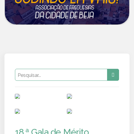
PUB
PUB
PUB
PUB
18.ª Gala de Mérito