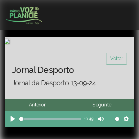
Voltar
Jornal Desporto
Jornal de Desporto 13-09-24
Anterior
Seguinte
10:49
Play
Mute
Sett