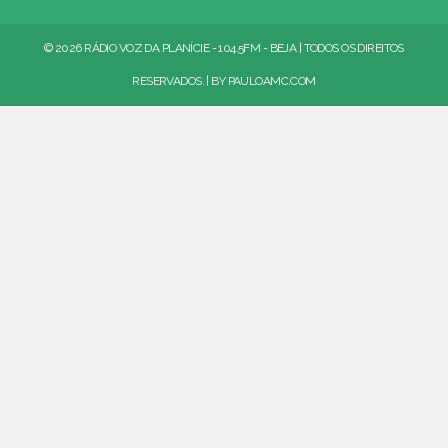
© 2026 RÁDIO VOZ DA PLANÍCIE - 104.5FM - BEJA | TODOS OS DIREITOS
RESERVADOS. | BY
PAULOAMC.COM