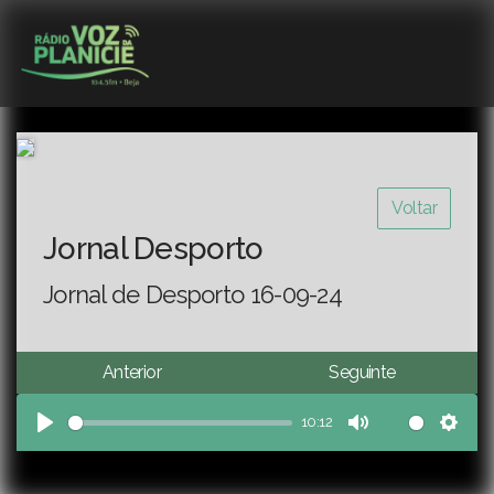
Voltar
Jornal Desporto
Jornal de Desporto 16-09-24
Anterior
Seguinte
10:12
Play
Mute
Sett