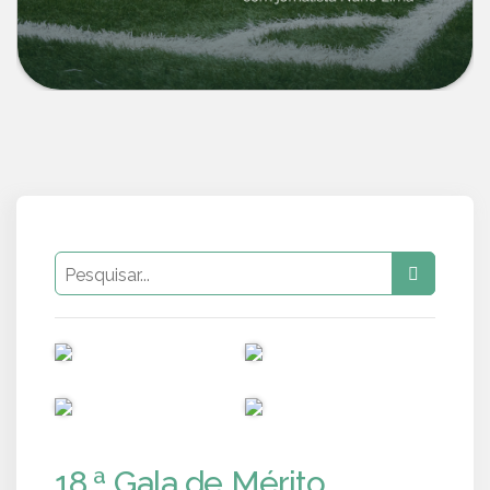
PUB
PUB
PUB
PUB
18.ª Gala de Mérito