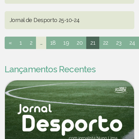
Jornal de Desporto 25-10-24
«
1
2
...
18
19
20
21
22
23
24
Lançamentos Recentes