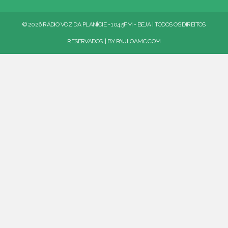
© 2026 RÁDIO VOZ DA PLANÍCIE - 104.5FM - BEJA | TODOS OS DIREITOS
RESERVADOS. | BY
PAULOAMC.COM