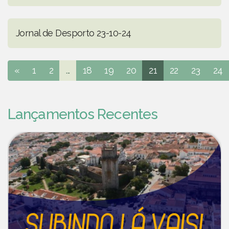
Jornal de Desporto 23-10-24
«
1
2
...
18
19
20
21
22
23
24
Lançamentos Recentes