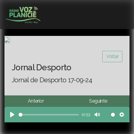
Voltar
Jornal Desporto
Jornal de Desporto 17-09-24
Anterior
Seguinte
10:53
Play
Mute
Sett