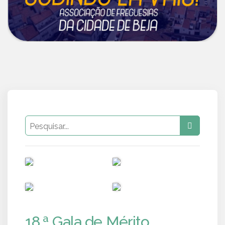
PUB
PUB
PUB
PUB
18.ª Gala de Mérito