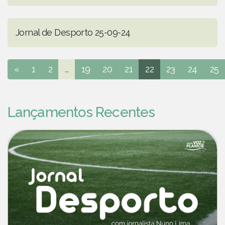
Jornal de Desporto 25-09-24
«
1
2
...
19
20
21
22
23
24
25
Lançamentos Recentes