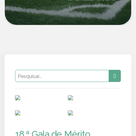
PUB
PUB
PUB
PUB
18.ª Gala de Mérito