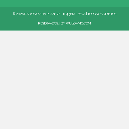
© 2026 RÁDIO VOZ DA PLANÍCIE - 104.5FM - BEJA | TODOS OS DIREITOS
RESERVADOS. | BY
PAULOAMC.COM