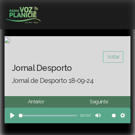
Voltar
Jornal Desporto
Jornal de Desporto 18-09-24
Anterior
Seguinte
00:00
Play
Mute
Sett