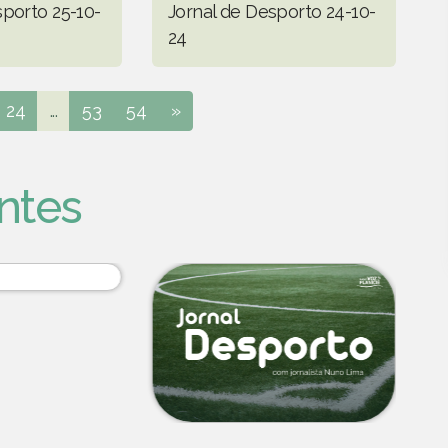
sporto 25-10-
Jornal de Desporto 24-10-
24
24
...
53
54
»
ntes