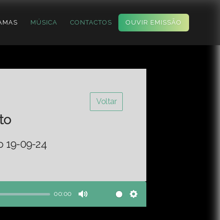
AMAS
MÚSICA
CONTACTOS
OUVIR EMISSÃO
Voltar
to
o 19-09-24
00:00
Mute
Settings