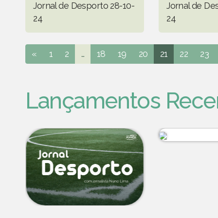
Jornal de Desporto 28-10-
Jornal de De
24
24
«
1
2
...
18
19
20
21
22
23
Lançamentos Rece