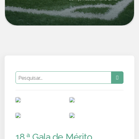
PUB
PUB
PUB
PUB
18.ª Gala de Mérito