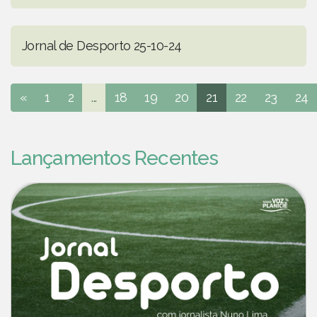
Jornal de Desporto 25-10-24
«
1
2
...
18
19
20
21
22
23
24
Lançamentos Recentes