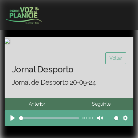
Voltar
Jornal Desporto
Jornal de Desporto 20-09-24
Anterior
Seguinte
00:00
Play
Mute
Sett