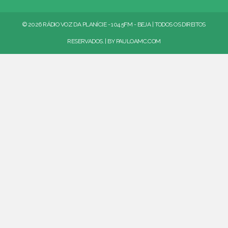
© 2026 RÁDIO VOZ DA PLANÍCIE - 104.5FM - BEJA | TODOS OS DIREITOS
RESERVADOS. | BY
PAULOAMC.COM