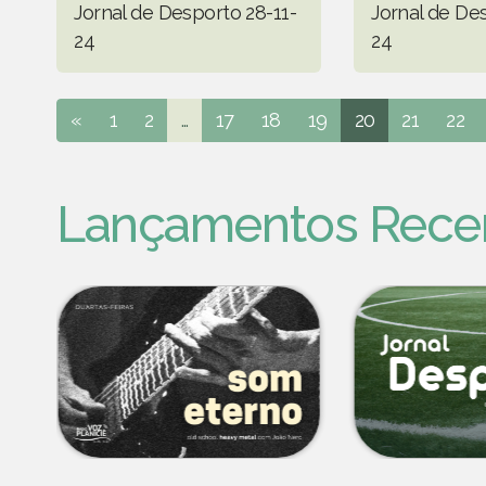
Jornal de Desporto 28-11-
Jornal de Des
24
24
«
1
2
...
17
18
19
20
21
22
Lançamentos Rece