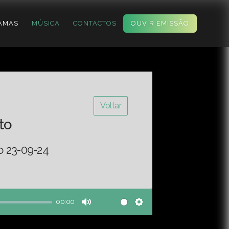
AMAS
MÚSICA
CONTACTOS
OUVIR EMISSÃO
Voltar
to
o 23-09-24
00:00
Mute
Settings