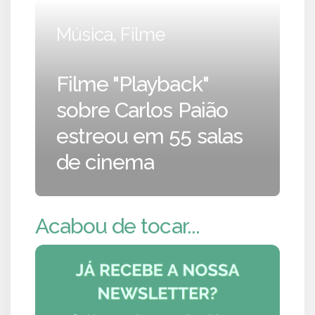
Música, Filme
Filme "Playback"
sobre Carlos Paião
estreou em 55 salas
de cinema
Acabou de tocar...