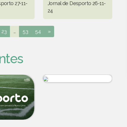
porto 27-11-
Jornal de Desporto 26-11-
24
23
...
53
54
»
ntes