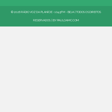
© 2026 RÁDIO VOZ DA PLANÍCIE - 104.5FM - BEJA | TODOS OS DIREITOS
RESERVADOS. | BY
PAULOAMC.COM