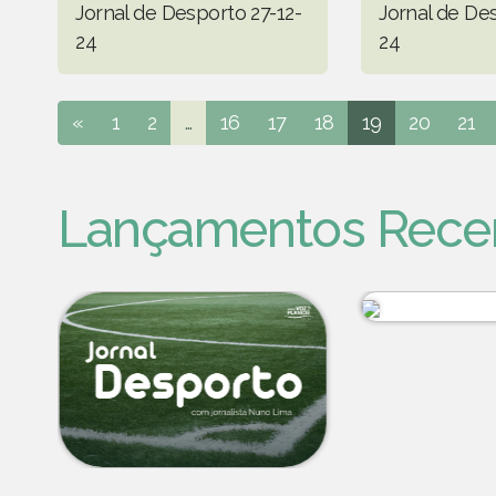
Jornal de Desporto 27-12-
Jornal de De
24
24
«
1
2
...
16
17
18
19
20
21
Lançamentos Rece