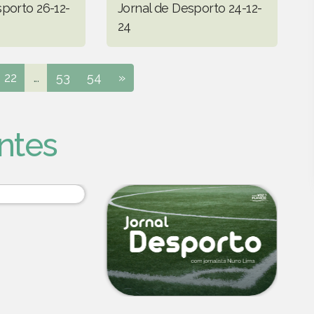
sporto 26-12-
Jornal de Desporto 24-12-
24
22
...
53
54
»
ntes