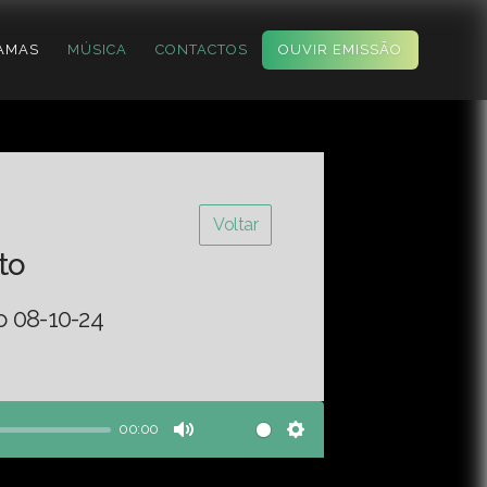
AMAS
MÚSICA
CONTACTOS
OUVIR EMISSÃO
Voltar
to
o 08-10-24
00:00
Mute
Settings