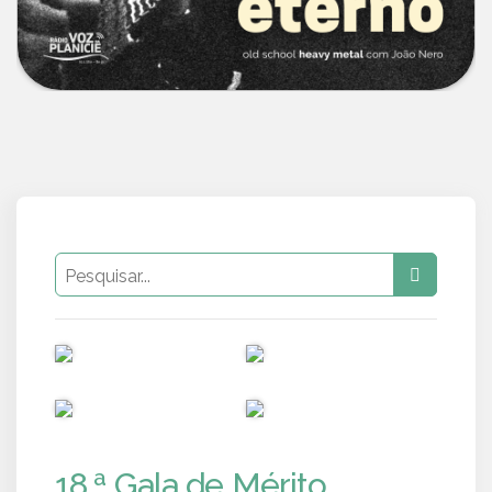
PUB
PUB
PUB
PUB
18.ª Gala de Mérito