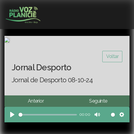
Voltar
Jornal Desporto
Jornal de Desporto 08-10-24
Anterior
Seguinte
00:00
Play
Mute
Sett