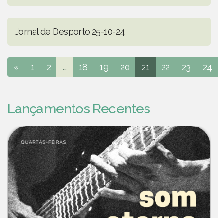
Jornal de Desporto 25-10-24
«
1
2
...
18
19
20
21
22
23
24
Lançamentos Recentes