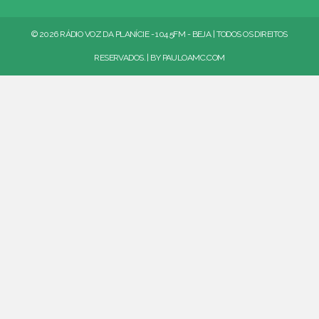
© 2026 RÁDIO VOZ DA PLANÍCIE - 104.5FM - BEJA | TODOS OS DIREITOS
RESERVADOS. | BY
PAULOAMC.COM