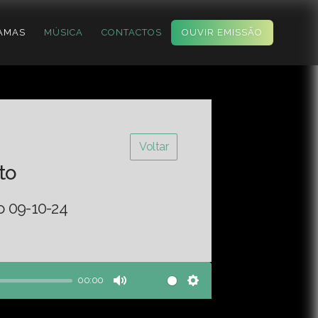
AMAS
MÚSICA
CONTACTOS
OUVIR EMISSÃO
Voltar
to
o 09-10-24
00:00
Mute
Settings