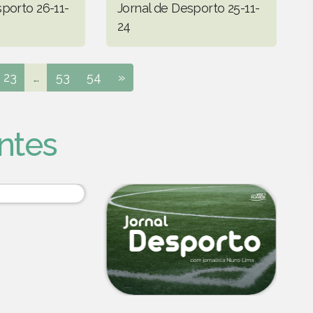
sporto 26-11-
Jornal de Desporto 25-11-
24
23
...
53
54
»
ntes