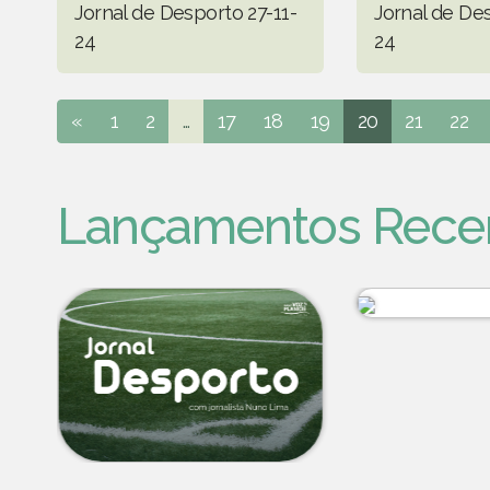
Jornal de Desporto 27-11-
Jornal de De
24
24
«
1
2
...
17
18
19
20
21
22
Lançamentos Rece