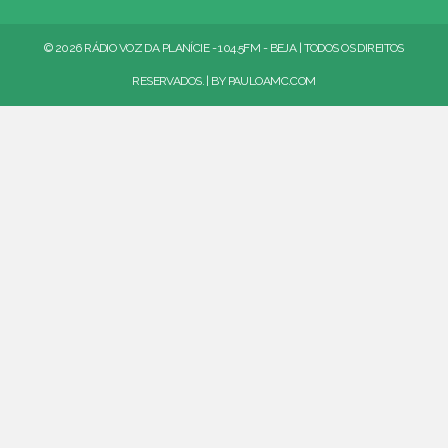
© 2026 RÁDIO VOZ DA PLANÍCIE - 104.5FM - BEJA | TODOS OS DIREITOS
RESERVADOS. | BY
PAULOAMC.COM