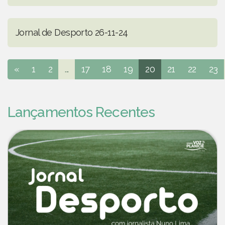
Jornal de Desporto 26-11-24
«
1
2
...
17
18
19
20
21
22
23
Lançamentos Recentes