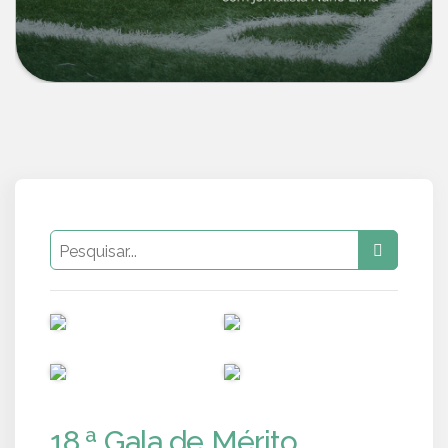
PUB
PUB
PUB
PUB
18.ª Gala de Mérito