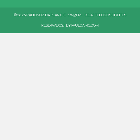
© 2026 RÁDIO VOZ DA PLANÍCIE - 104.5FM - BEJA | TODOS OS DIREITOS
RESERVADOS. | BY
PAULOAMC.COM