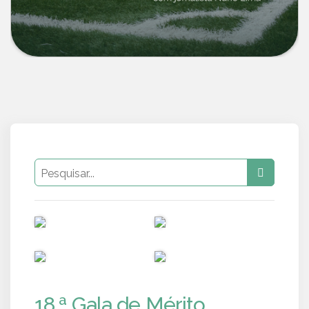
PUB
PUB
PUB
PUB
18.ª Gala de Mérito