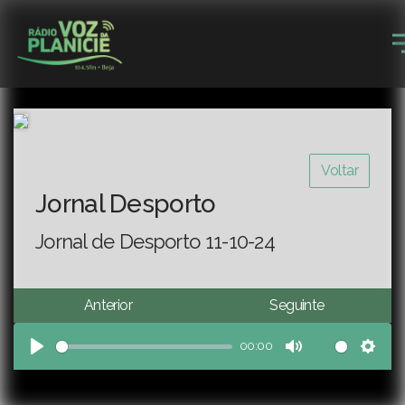
Voltar
Jornal Desporto
Jornal de Desporto 11-10-24
Anterior
Seguinte
00:00
Play
Mute
Sett