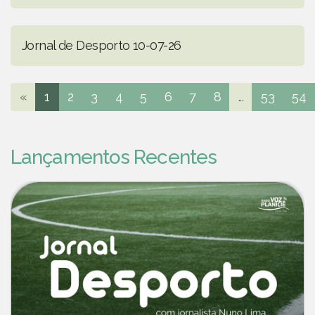
Jornal de Desporto 10-07-26
«
1
2
3
4
5
6
7
8
...
53
54
Lançamentos Recentes