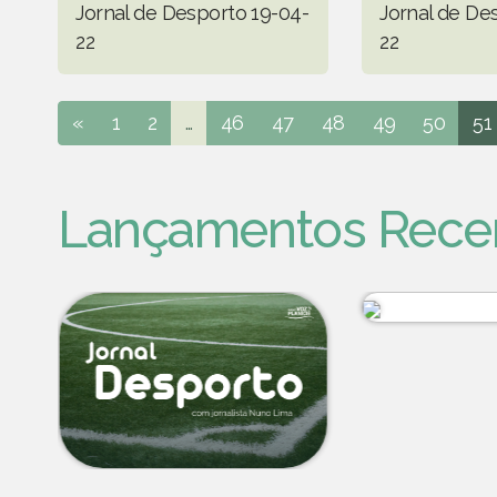
Jornal de Desporto 19-04-
Jornal de De
22
22
«
1
2
...
46
47
48
49
50
51
Lançamentos Rece