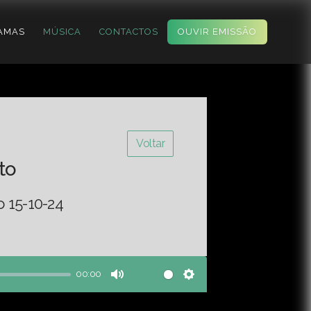
AMAS
MÚSICA
CONTACTOS
OUVIR EMISSÃO
Voltar
to
o 15-10-24
00:00
Mute
Settings