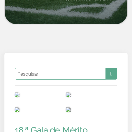
PUB
PUB
PUB
PUB
18.ª Gala de Mérito