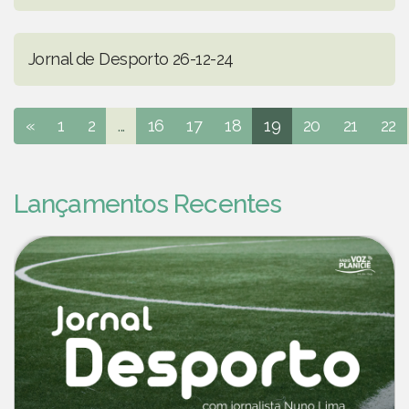
Jornal de Desporto 26-12-24
«
1
2
...
16
17
18
19
20
21
22
Lançamentos Recentes