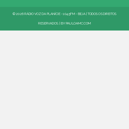
© 2026 RÁDIO VOZ DA PLANÍCIE - 104.5FM - BEJA | TODOS OS DIREITOS
RESERVADOS. | BY
PAULOAMC.COM