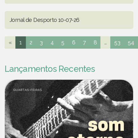
Jornal de Desporto 10-07-26
«
1
2
3
4
5
6
7
8
...
53
54
Lançamentos Recentes