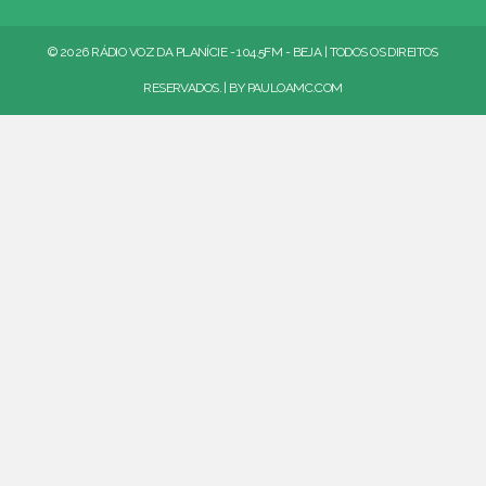
© 2026 RÁDIO VOZ DA PLANÍCIE - 104.5FM - BEJA | TODOS OS DIREITOS
RESERVADOS. | BY
PAULOAMC.COM