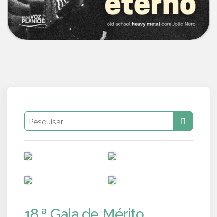
PUB
PUB
PUB
PUB
18.ª Gala de Mérito