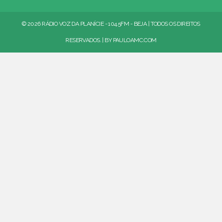
© 2026 RÁDIO VOZ DA PLANÍCIE - 104.5FM - BEJA | TODOS OS DIREITOS
RESERVADOS. | BY
PAULOAMC.COM