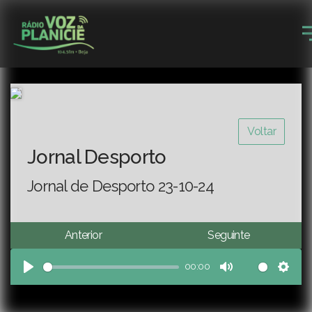
Voltar
Jornal Desporto
Jornal de Desporto 23-10-24
Anterior
Seguinte
00:00
Play
Mute
Sett