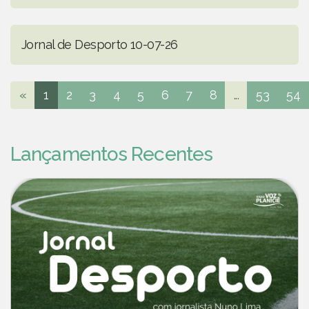
Jornal de Desporto 10-07-26
«
1
2
3
4
5
6
7
8
...
53
54
Lançamentos Recentes