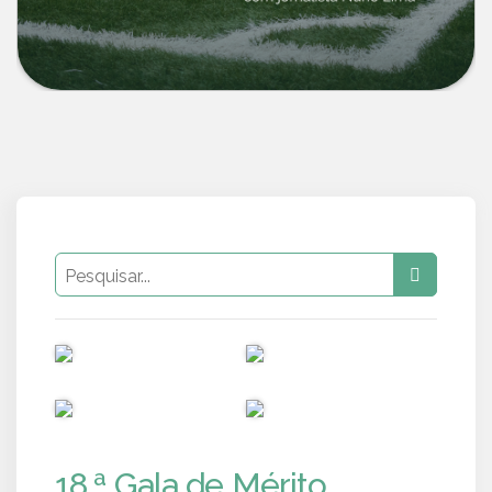
PUB
PUB
PUB
PUB
18.ª Gala de Mérito