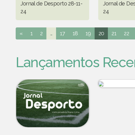
Jornal de Desporto 28-11-
Jornal de Des
24
24
«
1
2
...
17
18
19
20
21
22
Lançamentos Rece