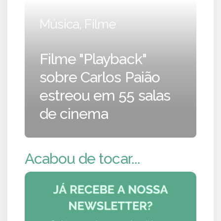
Música, Filme
Filme "Playback"
sobre Carlos Paião
estreou em 55 salas
de cinema
Acabou de tocar...