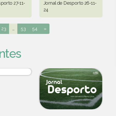
porto 27-11-
Jornal de Desporto 26-11-
24
23
...
53
54
»
ntes