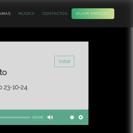
AMAS
MÚSICA
CONTACTOS
OUVIR EMISSÃO
Voltar
to
o 23-10-24
00:00
Mute
Settings