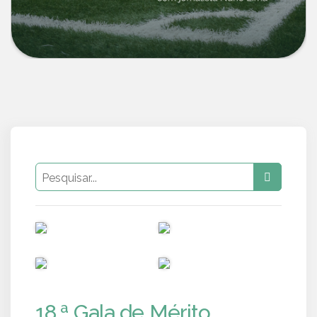
PUB
PUB
PUB
PUB
18.ª Gala de Mérito