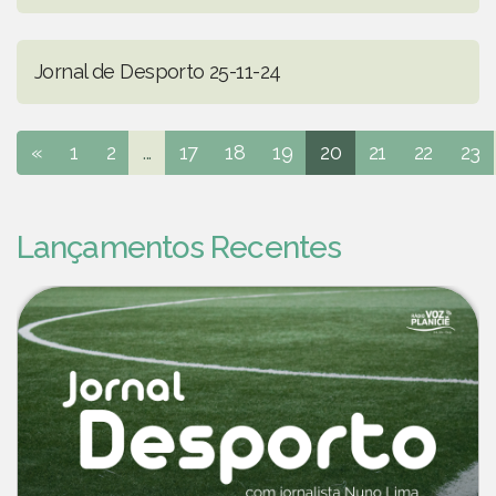
Jornal de Desporto 25-11-24
«
1
2
...
17
18
19
20
21
22
23
Lançamentos Recentes