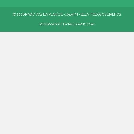
© 2026 RÁDIO VOZ DA PLANÍCIE - 104.5FM - BEJA | TODOS OS DIREITOS
RESERVADOS. | BY
PAULOAMC.COM