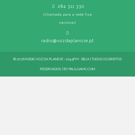
284 311 330
(Chamada para a rede fixa
nacional)
radio@vozdaplanicie.pt
© 2026 RÁDIO VOZ DA PLANÍCIE - 104.5FM - BEJA | TODOS OS DIREITOS
RESERVADOS. | BY
PAULOAMC.COM