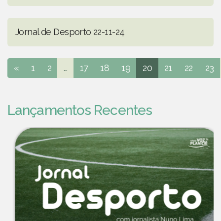
Jornal de Desporto 22-11-24
«
1
2
...
17
18
19
20
21
22
23
Lançamentos Recentes